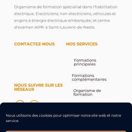
Organisme de formation spécialisé dans l’habilitation
électrique. Electriciens, non-électriciens, véhicules et
engins à énergie électrique embarquée, et centre
d’examen AIPR à Saint-Laurent-de-Neste.
CONTACTEZ-NOUS
NOS SERVICES
Formations
principales
Formations
complémentaires
NOUS SUIVRE SUR LES
RÉSEAUX
Organisme de
formation
Contact
Nous utilisons des cookies pour optimiser notre site web et notre
service.