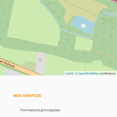
Leaflet
, ©
OpenStreetMap
contributeurs
NOS SERVICES
Formations principales