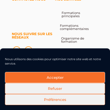
Formations
principales
Formations
complémentaires
NOUS SUIVRE SUR LES
RÉSEAUX
Organisme de
formation
Contact
Nous utilisons des cookies pour optimiser notre site web et notre
service.
Accepter
© 2026 FORMA3DELEC
Refuser
Mentions légales
–
CGV
–
Politique de confidentialité
–
Réalisation CETIR
Préférences