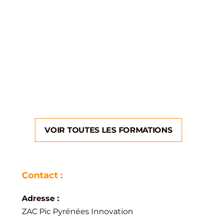
La réforme anti endommagement impose
depuis 2015 aux maîtres d’ouvrage publics et
privés de travaux ainsi que leurs...
VOIR TOUTES LES FORMATIONS
Contact :
Adresse :
ZAC Pic Pyrénées Innovation