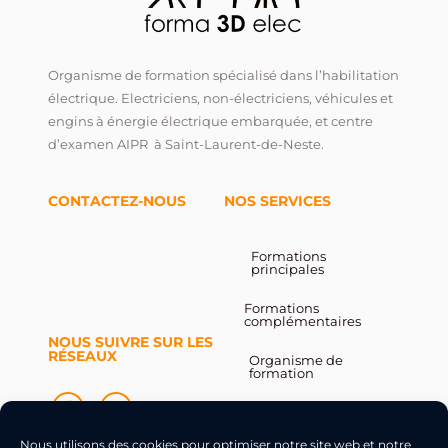
Organisme de formation spécialisé dans l’habilitation
électrique. Electriciens, non-électriciens, véhicules et
engins à énergie électrique embarquée, et centre
d’examen AIPR à Saint-Laurent-de-Neste.
CONTACTEZ-NOUS
NOS SERVICES
Formations
principales
Formations
complémentaires
NOUS SUIVRE SUR LES
RÉSEAUX
Organisme de
formation
Contact
Nous utilisons des cookies pour optimiser notre site web et notre